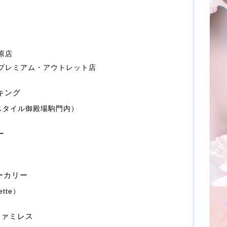
原店
プレミアム・アウトレット店
イキング
スタイル御殿場駒門内）
ー
ベーカリー
tte）
 ファミレス