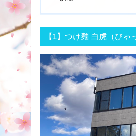
【1】つけ麺 白虎（びゃ