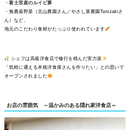
・
富士宮産のルイビ豚
・無農薬野菜（北山農園さん／やさし菜農園Tanizakiさ
ん）など、
地元のこだわり食材がたっぷり使われています
シェフは高級洋食店で修行を積んだ実力派
「気軽に通える本格洋食屋さんを作りたい」との思いで
オープンされました
お店の雰囲気 ～温かみのある隠れ家洋食店
～