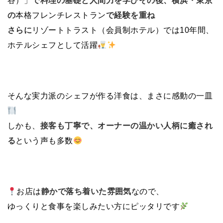
谷）」
で料理の基礎と人間力を学びその後、横浜・東京
の
本格フレンチレストラン
で経験を重ね
さらに
リゾートトラスト（会員制ホテル）では10年間、
ホテルシェフとして活躍
そんな実力派のシェフが作る洋食は、まさに感動の一皿
しかも、
接客も丁寧で、オーナーの温かい人柄に癒され
る
という声も多数
お店は
静かで落ち着いた雰囲気
なので、
ゆっくりと食事を楽しみたい方にピッタリです