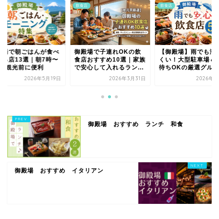
ェ
飲食店
飲食店
殿場で朝ごはんが食べ
御殿場で子連れOKの飲
【御殿場】雨でも濡
れる店13選｜朝7時〜
食店おすすめ10選｜家族
くい！大型駐車場＆
K・観光前に便利
で安心して入れるラン...
待ちOKの厳選グルメ5.
2026年5月19日
2026年3月31日
2026年3
御殿場 おすすめ ランチ 和食
御殿場 おすすめ イタリアン