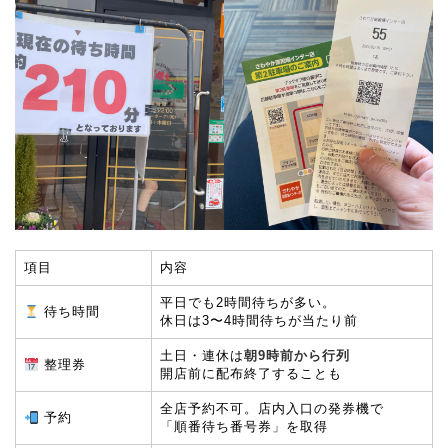
項目
内容
平日でも2時間待ちが多い。
待ち時間
休日は3〜4時間待ちが当たり前
土日・連休は
朝9時前から行列
整理券
開店前に配布終了することも
全店予約不可。店内入口の発券機で
予約
「順番待ち番号券」を取得