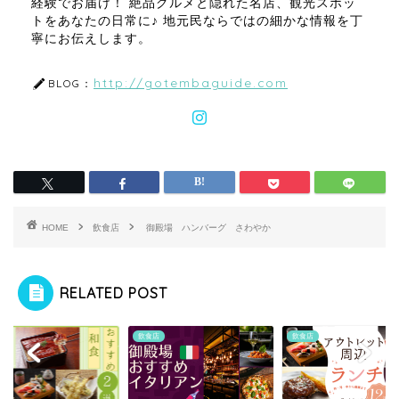
経験でお届け！ 絶品グルメと隠れた名店、観光スポッ
トをあなたの日常に♪ 地元民ならではの細かな情報を丁
寧にお伝えします。
http://gotembaguide.com
BLOG：
HOME
飲食店
御殿場 ハンバーグ さわやか
RELATED POST
店
飲食店
飲食店