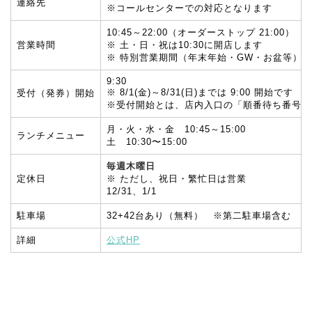
連絡先
※コールセンターでの対応となります
10:45～22:00（オーダーストップ 21:00）
営業時間
※ 土・日・祝は10:30に開店します
※ 特別営業期間（年末年始・GW・お盆等）
9:30
※ 8/1(金)～8/31(日)までは 9:00 開始です
受付（発券）開始
※受付開始とは、店内入口の「順番待ち番号券
月・火・水・金 10:45～15:00
ランチメニュー
土 10:30〜15:00
毎週木曜日
定休日
※ ただし、祝日・繁忙日は営業
12/31、1/1
駐車場
32+42台あり（無料） ※第二駐車場含む
詳細
公式HP