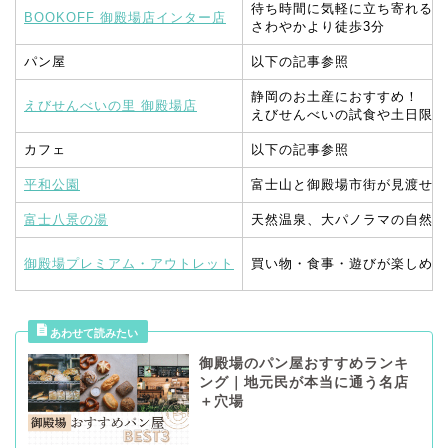
待ち時間に気軽に立ち寄れる古
BOOKOFF 御殿場店インター店
さわやかより徒歩3分
パン屋
以下の記事参照
静岡のお土産におすすめ！
えびせんべいの里 御殿場店
えびせんべいの試食や土日限定
カフェ
以下の記事参照
平和公園
富士山と御殿場市街が見渡せま
富士八景の湯
天然温泉、大パノラマの自然美
御殿場プレミアム・アウトレット
買い物・食事・遊びが楽しめる
御殿場のパン屋おすすめランキ
ング｜地元民が本当に通う名店
＋穴場