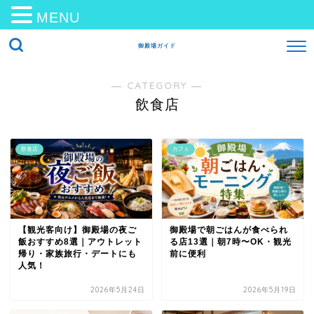
MENU
御殿場ガイド
― CATEGORY ―
飲食店
飲食店
カフェ
【観光客向け】御殿場の夜ご
御殿場で朝ごはんが食べられ
飯おすすめ8選｜アウトレット
る店13選｜朝7時〜OK・観光
帰り・家族旅行・デートにも
前に便利
人気！
2026年5月24日
2026年5月19日