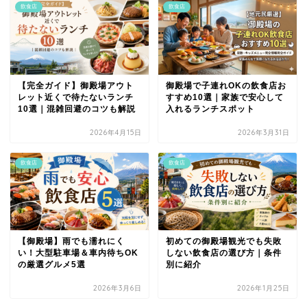
飲食店
飲食店
【完全ガイド】御殿場アウト
御殿場で子連れOKの飲食店お
レット近くで待たないランチ
すすめ10選｜家族で安心して
10選｜混雑回避のコツも解説
入れるランチスポット
2026年4月15日
2026年3月31日
飲食店
飲食店
【御殿場】雨でも濡れにく
初めての御殿場観光でも失敗
い！大型駐車場＆車内待ちOK
しない飲食店の選び方｜条件
の厳選グルメ5選
別に紹介
2026年3月6日
2026年1月25日