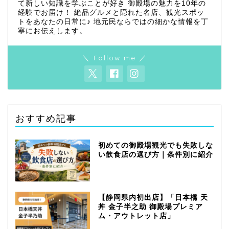
て新しい知識を学ぶことが好き 御殿場の魅力を10年の
経験でお届け！ 絶品グルメと隠れた名店、観光スポッ
トをあなたの日常に♪ 地元民ならではの細かな情報を丁
寧にお伝えします。
＼ Follow me ／
おすすめ記事
初めての御殿場観光でも失敗しな
い飲食店の選び方｜条件別に紹介
【静岡県内初出店】「日本橋 天
丼 金子半之助 御殿場プレミア
ム・アウトレット店」