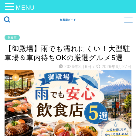
MENU
御殿場ガイド
飲食店
【御殿場】雨でも濡れにくい！大型駐
車場＆車内待ちOKの厳選グルメ5選
2026年3月6日
/
2026年6月27日